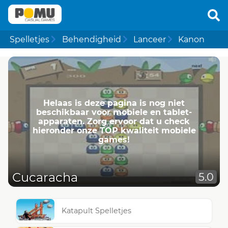
Spelletjes
Behendigheid
Lanceer
Kanon
Helaas is deze pagina is nog niet
beschikbaar voor mobiele en tablet-
apparaten. Zorg ervoor dat u check
hieronder onze TOP kwaliteit mobiele
games!
Cucaracha
5.0
Katapult Spelletjes