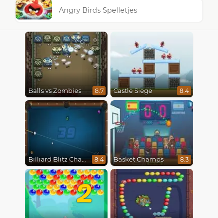
Angry Birds Spelletjes
Balls vs Zombies
Castle Siege
8.7
8.4
Billiard Blitz Challenge
Basket Champs
8.4
8.3
2