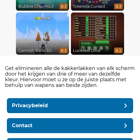
Bubble Charms 2
Totemia Cursed Marbles
8.3
8.3
Cannon Balls 3D
Luckiest Dice
8.3
8.2
Get elimineren alle de kakkerlakken van elk scherm
door het krijgen van drie of meer van dezelfde
kleur. Hiervoor moet u ze op de juiste plaats met
behulp van wapens aan beide zijden.
Privacybeleid
Contact