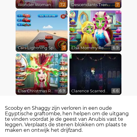
Wonder Woman Fashion Event
Descendants Trendsetters
7.2
7
Cars Lightning Speed
Elsa Mommy Real Makeover
7
6.9
Elsa Christmas Real Haircuts
Clarence Scarred Silly
6.9
6.6
Scooby en Shaggy zijn verloren in een oude
Egyptische graftombe, hen helpen om de uitgang
te vinden voordat je de geest van Anubis vast te
leggen. Verplaats de stenen blokken om plaats te
maken en ontwijk het drijfzand.