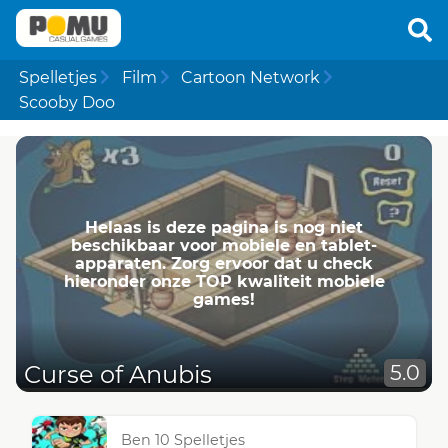
Spelletjes
Film
Cartoon Network
Scooby Doo
Helaas is deze pagina is nog niet
beschikbaar voor mobiele en tablet-
apparaten. Zorg ervoor dat u check
hieronder onze TOP kwaliteit mobiele
games!
Curse of Anubis
5.0
Ben 10 Spelletjes