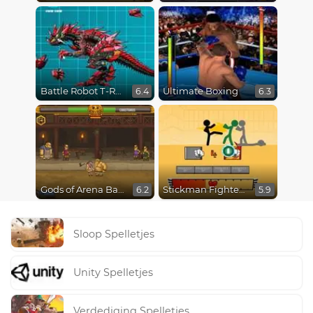
Battle Robot T-Rex Age
Ultimate Boxing
6.4
6.3
Gods of Arena Battles
Stickman Fighter Epic Battles
6.2
5.9
Sloop Spelletjes
Unity Spelletjes
Verdediging Spelletjes