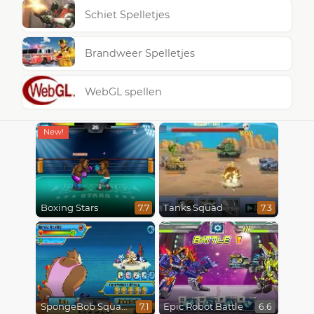
Schiet Spelletjes
Brandweer Spelletjes
WebGL spellen
Boxing Stars
Tanks Squad
7.7
7.3
SpongeBob SquarePants : Monster Island Adventures
Epic Robot Battle
7.1
6.6