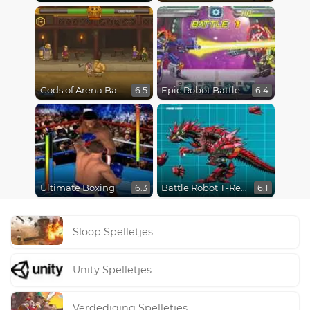
Gods of Arena Battles
Epic Robot Battle
6.5
6.4
Ultimate Boxing
Battle Robot T-Rex Age
6.3
6.1
Sloop Spelletjes
Unity Spelletjes
Verdediging Spelletjes