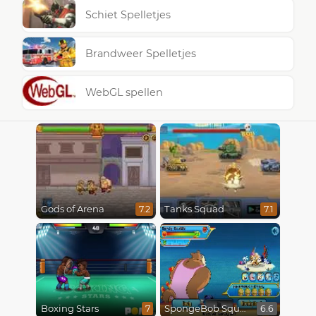
Schiet Spelletjes
Brandweer Spelletjes
WebGL spellen
Gods of Arena
Tanks Squad
7.2
7.1
Boxing Stars
SpongeBob SquarePants : Monster Island Adventures
7
6.6