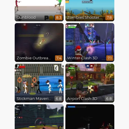
Gunblood
Zombies Shooter
8.3
7.8
Zombie Outbreak Arena
Winter Clash 3D
7.4
7.1
Stickman Maverick: Bad Boys Killer
Airport Clash 3D
6.8
6.8