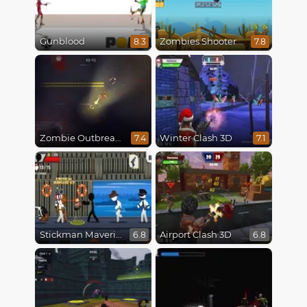
Gunblood
Zombies Shooter
8.3
7.8
Zombie Outbreak Arena
Winter Clash 3D
7.4
7.1
Stickman Maverick: Bad Boys Killer
Airport Clash 3D
6.8
6.8