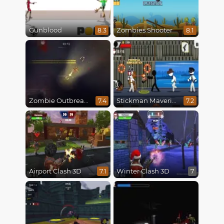
Gunblood
Zombies Shooter
8.3
8.1
Zombie Outbreak Arena
Stickman Maverick: Bad Boys Killer
7.4
7.2
Airport Clash 3D
Winter Clash 3D
7.1
7