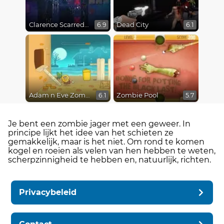
Clarence Scarred Silly
Dead City
6.9
6.1
Adam n Eve Zombies
Zombie Pool
6.1
5.7
Je bent een zombie jager met een geweer. In
principe lijkt het idee van het schieten ze
gemakkelijk, maar is het niet. Om rond te komen
kogel en roeien als velen van hen hebben te weten,
scherpzinnigheid te hebben en, natuurlijk, richten.
Privacybeleid