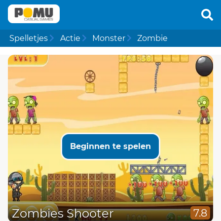
Spelletjes
Actie
Monster
Zombie
Beginnen te spelen
Zombies Shooter
7.8