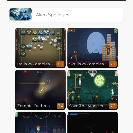
Alien Spelletjes
Balls vs Zombies
Skulls vs Zombies
8.7
7.7
Zombie Outbreak Arena
Save The Monsters
7.4
7.2