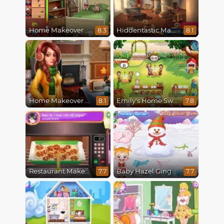
Home Makeover Hidden Object
Hiddentastic Mansion
8.3
8.1
Home Makeover 2 Hidden Object
Emily's Home Sweet Home
8.1
7.8
Restaurant Makeover
Baby Hazel Gingerbread House
7.7
7.7