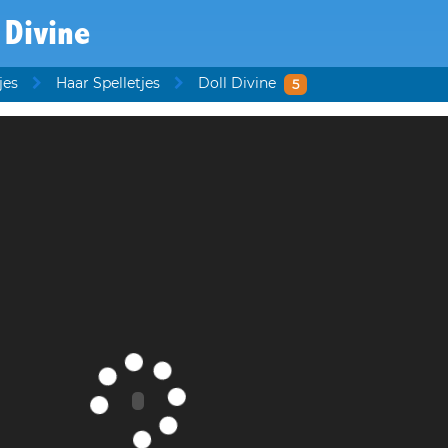
 Divine
jes
Haar Spelletjes
Doll Divine
5