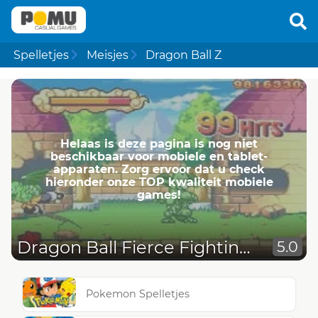
Spelletjes
Meisjes
Dragon Ball Z
Helaas is deze pagina is nog niet
beschikbaar voor mobiele en tablet-
apparaten. Zorg ervoor dat u check
hieronder onze TOP kwaliteit mobiele
games!
Dragon Ball Fierce Fighting 2.9
5.0
Pokemon Spelletjes