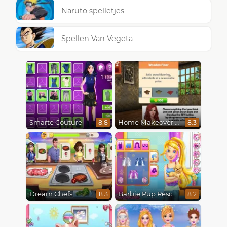
Naruto spelletjes
Spellen Van Vegeta
Smarte Couture
Home Makeover Hidden Object
8.8
8.3
Dream Chefs
Barbie Pup Rescue
8.3
8.2