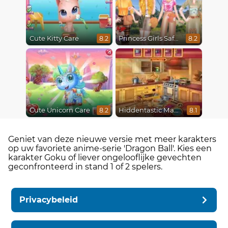
Cute Kitty Care
Princess Girls Safari Trip
8.2
8.2
Cute Unicorn Care
Hiddentastic Mansion
8.2
8.1
Geniet van deze nieuwe versie met meer karakters
op uw favoriete anime-serie 'Dragon Ball'. Kies een
karakter Goku of liever ongelooflijke gevechten
geconfronteerd in stand 1 of 2 spelers.
Privacybeleid