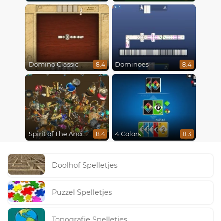
Domino Classic
Dominoes
8.4
8.4
Spirit of The Ancient Forest
4 Colors
8.4
8.3
Doolhof Spelletjes
Puzzel Spelletjes
Topografie Spelletjes