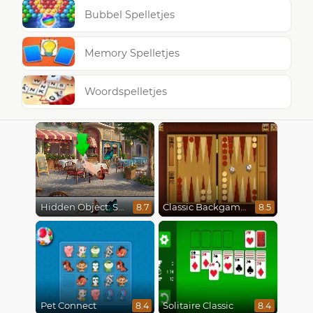
Bubbel Spelletjes
Memory Spelletjes
Woordspelletjes
Hidden Object: Street Of Secrets
Classic Backgammon
8.7
8.5
Pet Connect
Solitaire Classic
8.4
8.4