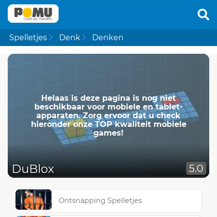
Spelletjes
Denk
Denken
Helaas is deze pagina is nog niet
beschikbaar voor mobiele en tablet-
apparaten. Zorg ervoor dat u check
hieronder onze TOP kwaliteit mobiele
games!
DuBlox
5.0
Ontsnapping Spelletjes