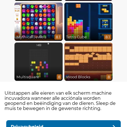
Mythical Jewels
Tetris Cube
8.1
8.1
Multisquare
Wood Blocks
8
8
Uitstappen alle eieren van elk scherm machine
incuvadora wanneer alle acciónala worden
geopend en beëindiging van de dieren. Sleep de
muis te bewegen in de gewenste richting.
Privacybeleid