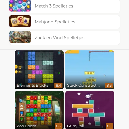
Match 3 Spelletjes
Mahjong Spelletjes
Zoek en Vind Spelletjes
Elements Blocks
Stack Construction
8.4
8.3
Zoo Boom
Grim Fall
8.2
8.1