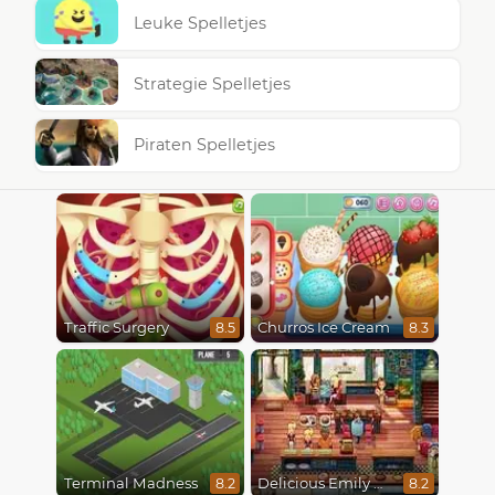
Leuke Spelletjes
Strategie Spelletjes
Piraten Spelletjes
Traffic Surgery
Churros Ice Cream
8.5
8.3
Terminal Madness
Delicious Emily New Beginning
8.2
8.2