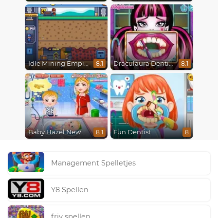
Idle Mining Empire
Draculaura Dentist
8.1
8.1
Baby Hazel Newborn Vaccination
Fun Dentist
8.1
8
Management Spelletjes
Y8 Spellen
friv spellen