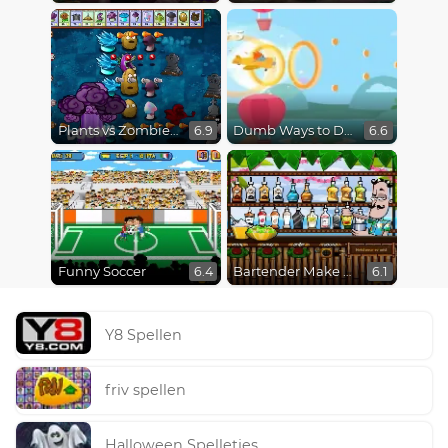
Plants vs Zombies Fusion Mode
Dumb Ways to Die 3: World Tour
6.9
6.6
Funny Soccer
Bartender Make Right Mix
6.4
6.1
Y8 Spellen
friv spellen
Halloween Spelletjes