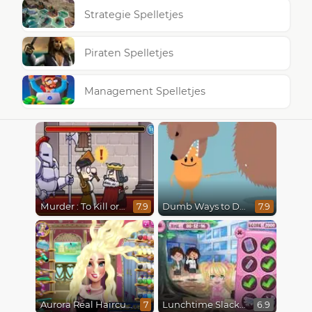
Strategie Spelletjes
Piraten Spelletjes
Management Spelletjes
Murder : To Kill or Not to Kill
Dumb Ways to Die
7.9
7.9
Aurora Real Haircuts
Lunchtime Slacking
7
6.9