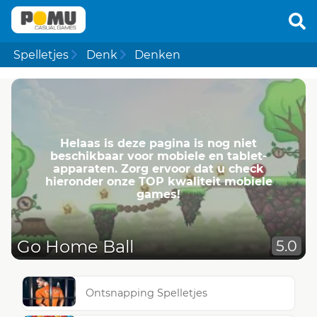
Spelletjes
Denk
Denken
Helaas is deze pagina is nog niet
beschikbaar voor mobiele en tablet-
apparaten. Zorg ervoor dat u check
hieronder onze TOP kwaliteit mobiele
games!
Go Home Ball
5.0
Ontsnapping Spelletjes