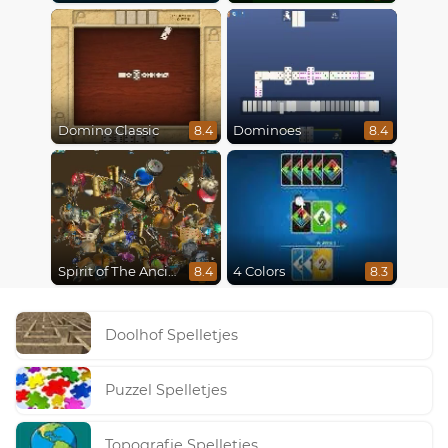
Domino Classic
Dominoes
8.4
8.4
Spirit of The Ancient Forest
4 Colors
8.4
8.3
Doolhof Spelletjes
Puzzel Spelletjes
Topografie Spelletjes