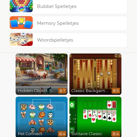
Bubbel Spelletjes
Memory Spelletjes
Woordspelletjes
Hidden Object: Street Of Secrets
Classic Backgammon
8.7
8.5
Pet Connect
Solitaire Classic
8.4
8.4