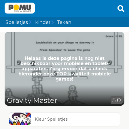
Spelletjes
Kinder
Teken
Helaas is deze pagina is nog niet
beschikbaar voor mobiele en tablet-
apparaten. Zorg ervoor dat u check
hieronder onze TOP kwaliteit mobiele
games!
Gravity Master
5.0
Kleur Spelletjes