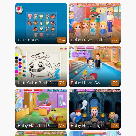
Pet Connect
Baby Hazel Ballerina Dance
8.4
8.2
Kids Color Book 2
Baby Hazel Swimming
7.9
7.9
Baby Hazel in Preschool
Baby Hazel Lighthouse Adventure
7.8
7.8