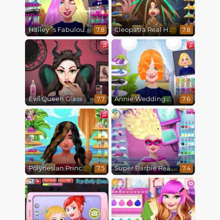
Hailey´s Fabulous Hairstyle Challenge
Cleopatra Real Haircuts
7.8
7.8
Evil Queen Glass Skin Routine #Influencer
Annie Wedding Hairstyle
7.7
7.6
Polynesian Princess Real Haircuts
Super Barbie Real Haircuts
7.5
7.4