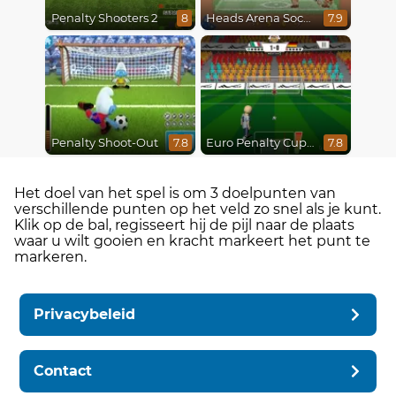
Penalty Shooters 2
Heads Arena Soccer All Stars
8
7.9
Penalty Shoot-Out
Euro Penalty Cup 2021
7.8
7.8
Het doel van het spel is om 3 doelpunten van
verschillende punten op het veld zo snel als je kunt.
Klik op de bal, regisseert hij de pijl naar de plaats
waar u wilt gooien en kracht markeert het punt te
markeren.
Privacybeleid
Contact