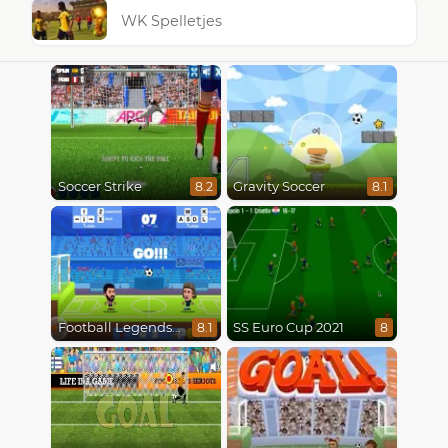
WK Spelletjes
Soccer Strike
Gravity Soccer
8.2
8.1
Football Legends 2021
SS Euro Cup 2021
8.1
8