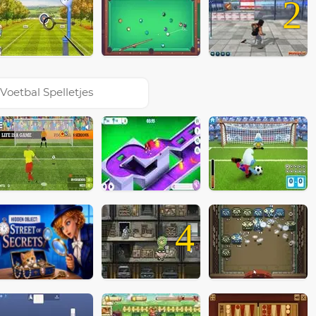
2
Voetbal Spelletjes
4