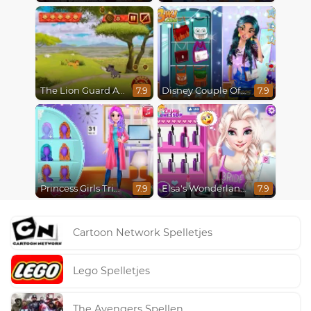
The Lion Guard Assemble
Disney Couple Of The Year
7.9
7.9
Princess Girls Trip To Aspen
Elsa's Wonderland Wedding
7.9
7.9
Cartoon Network Spelletjes
Lego Spelletjes
The Avengers Spellen