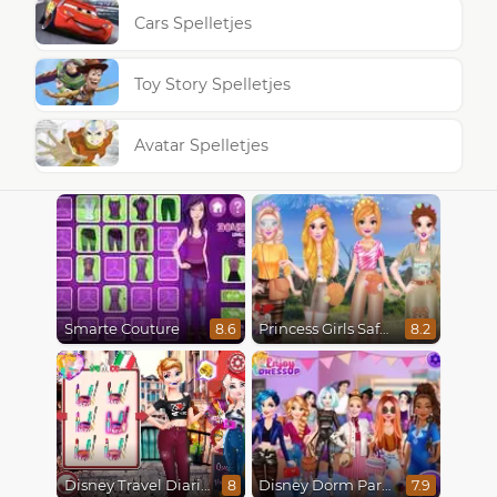
Cars Spelletjes
Toy Story Spelletjes
Avatar Spelletjes
Smarte Couture
Princess Girls Safari Trip
8.6
8.2
Disney Travel Diaries: City Break
Disney Dorm Party
8
7.9