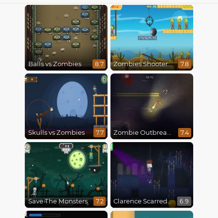
Balls vs Zombies
Zombies Shooter
8.7
7.8
Skulls vs Zombies
Zombie Outbreak Arena
7.7
7.4
Save The Monsters
Clarence Scarred Silly
7.2
6.9