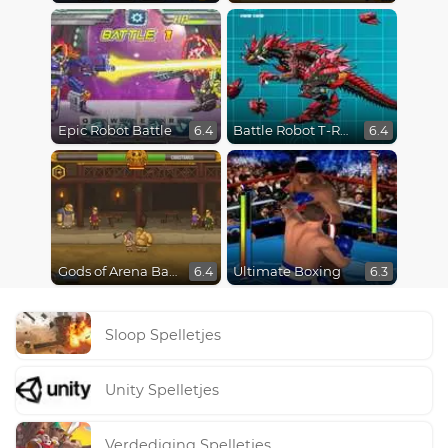
Epic Robot Battle
Battle Robot T-Rex Age
6.4
6.4
Gods of Arena Battles
Ultimate Boxing
6.4
6.3
Sloop Spelletjes
Unity Spelletjes
Verdediging Spelletjes