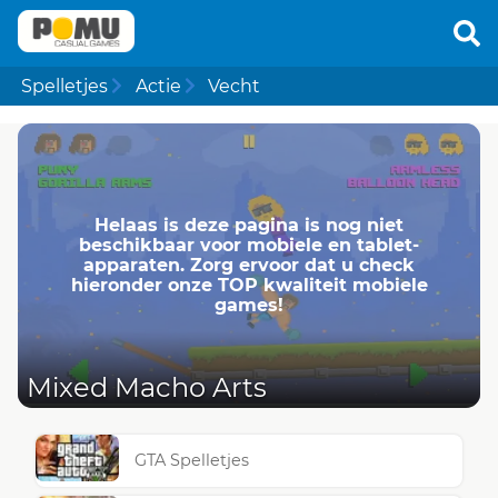
Spelletjes
Actie
Vecht
Helaas is deze pagina is nog niet
beschikbaar voor mobiele en tablet-
apparaten. Zorg ervoor dat u check
hieronder onze TOP kwaliteit mobiele
games!
Mixed Macho Arts
GTA Spelletjes