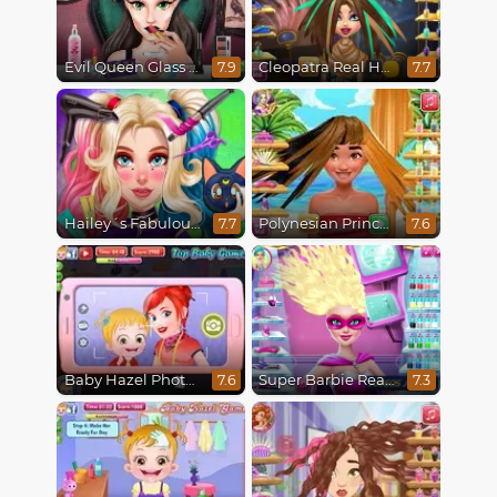
Evil Queen Glass Skin Routine #Influencer
Cleopatra Real Haircuts
7.9
7.7
Hailey´s Fabulous Hairstyle Challenge
Polynesian Princess Real Haircuts
7.7
7.6
Baby Hazel Photoshoot
Super Barbie Real Haircuts
7.6
7.3