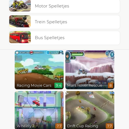
Motor Spelletjes
Trein Spelletjes
Bus Spelletjes
Racing Movie Cars
Mars Rover Rescue
9.4
8
Wheely 2
Drift Cup Racing
7.7
7.7