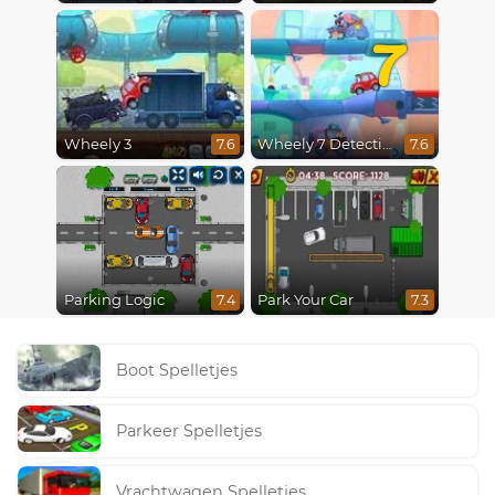
7
Wheely 3
Wheely 7 Detective
7.6
7.6
Parking Logic
Park Your Car
7.4
7.3
Boot Spelletjes
Parkeer Spelletjes
Vrachtwagen Spelletjes