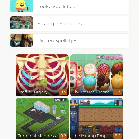
Leuke Spelletjes
Strategie Spelletjes
Piraten Spelletjes
Traffic Surgery
Churros Ice Cream
8.5
8.3
Terminal Madness
Idle Mining Empire
8.2
8.2