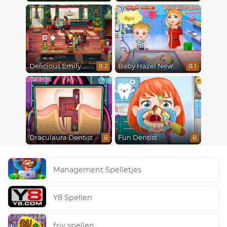
Delicious Emily New Beginning
Baby Hazel Newborn Vaccination
8.2
8.1
Draculaura Dentist
Fun Dentist
8
8
Management Spelletjes
Y8 Spellen
friv spellen