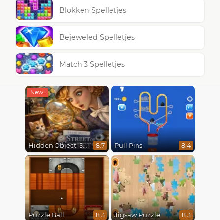
Blokken Spelletjes
Bejeweled Spelletjes
Match 3 Spelletjes
Hidden Object: Street Of Secrets
Pull Pins
8.7
8.4
Puzzle Ball
Jigsaw Puzzle
8.3
8.3