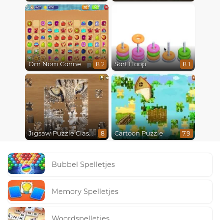
Om Nom Connect Classic
Sort Hoop
8.2
8.1
Jigsaw Puzzle Classic
Cartoon Puzzle
8
7.9
Bubbel Spelletjes
Memory Spelletjes
Woordspelletjes