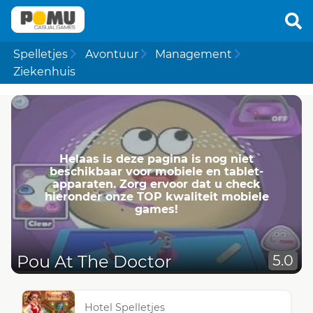
Spelletjes
Avontuur
Management
Ziekenhuis
Helaas is deze pagina is nog niet
beschikbaar voor mobiele en tablet-
apparaten. Zorg ervoor dat u check
hieronder onze TOP kwaliteit mobiele
games!
Pou At The Doctor
5.0
Hotel Spelletjes