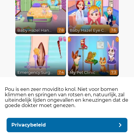
Baby Hazel Hand Fracture
Baby Hazel Eye Care
7.8
7.6
Emergency Surgery
My Pet Clinic
7.4
7.3
Pou is een zeer movidito knol. Niet voor bomen
klimmen en springen van rotsen en, natuurlijk, zal
uiteindelijk lijden ongevallen en kneuzingen dat de
goede dokter moet genezen.
Privacybeleid