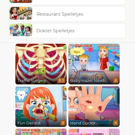
Restaurant Spelletjes
Dokter Spelletjes
Traffic Surgery
Baby Hazel Newborn Vaccination
8.5
8
Fun Dentist
Hand Doctor
8
8