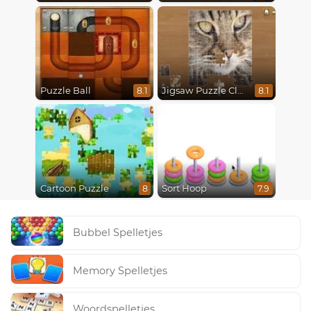
Puzzle Ball
Jigsaw Puzzle Classic
8.1
8.1
Cartoon Puzzle
Sort Hoop
8
7.9
Bubbel Spelletjes
Memory Spelletjes
Woordspelletjes