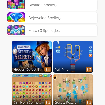
Blokken Spelletjes
Bejeweled Spelletjes
Match 3 Spelletjes
Hidden Object: Street Of Secrets
Pull Pins
8.8
8.3
Om Nom Connect Classic
Jigsaw Puzzle
8.2
8.2