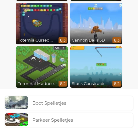
Totemia Cursed Marbles
Cannon Balls 3D
8.3
8.3
Terminal Madness
Stack Construction
8.2
8.2
Boot Spelletjes
Parkeer Spelletjes