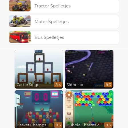
Tractor Spelletjes
Motor Spelletjes
Bus Spelletjes
Castle Siege
Slither.io
8.4
8.3
Basket Champs
Bubble Charms 2
8.3
8.3