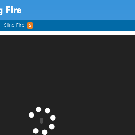
g Fire
Sling Fire
5