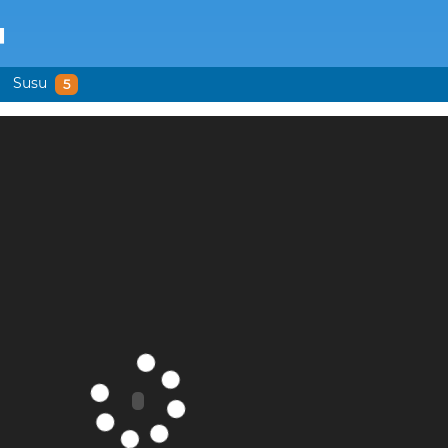
u
Susu
5