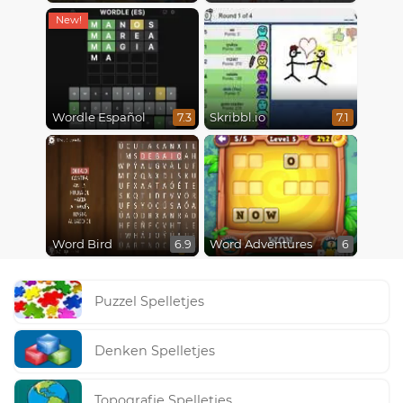
Wordle Español
Skribbl.io
7.3
7.1
Word Bird
Word Adventures
6.9
6
Puzzel Spelletjes
Denken Spelletjes
Topografie Spelletjes