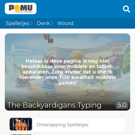
Spelletjes
Denk
Woord
Helaas is deze pagina is nog niet
beschikbaar voor mobiele en tablet-
apparaten. Zorg ervoor dat u check
hieronder onze TOP kwaliteit mobiele
games!
The Backyardigans Typing
5.0
Ontsnapping Spelletjes