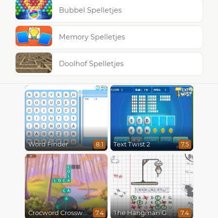
Bubbel Spelletjes
Memory Spelletjes
Doolhof Spelletjes
Word Finder
Text Twist 2
8.1
7.5
Crocword Crossword
The Hangman Game Scrawl
7.4
7.4