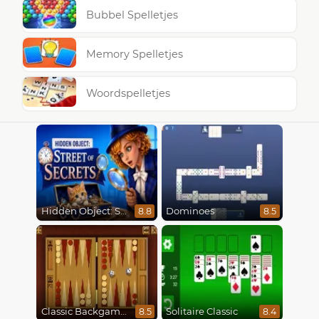
Bubbel Spelletjes
Memory Spelletjes
Woordspelletjes
Hidden Object: Street Of Secrets
Dominoes
8.8
8.5
Classic Backgammon
Solitaire Classic
8.5
8.4