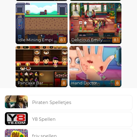
Idle Mining Empire
Delicious Emily New Beginning
8.1
8.1
Pancake Bar
Hand Doctor
8
8
Piraten Spelletjes
Y8 Spellen
friv spellen