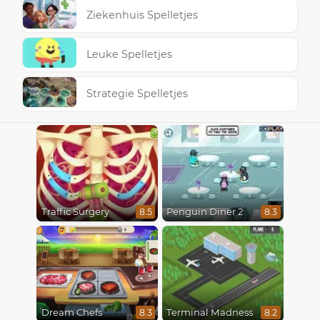
Ziekenhuis Spelletjes
Leuke Spelletjes
Strategie Spelletjes
Traffic Surgery
Penguin Diner 2
8.5
8.3
Dream Chefs
Terminal Madness
8.3
8.2