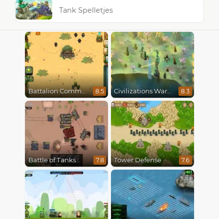
Tank Spelletjes
Battalion Commander
Civilizations Wars Master Edition
8.5
8.3
Battle of Tanks
Tower Defense
7.8
7.6