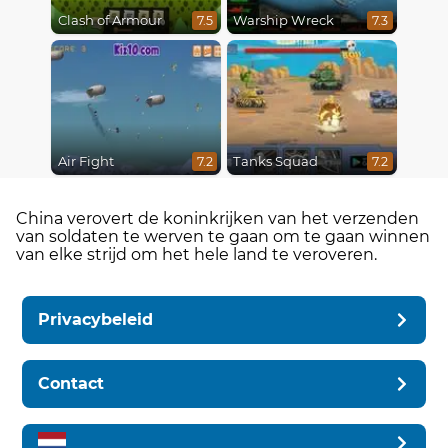
Clash of Armour
Warship Wreck
7.5
7.3
Air Fight
Tanks Squad
7.2
7.2
China verovert de koninkrijken van het verzenden
van soldaten te werven te gaan om te gaan winnen
van elke strijd om het hele land te veroveren.
Privacybeleid
Contact