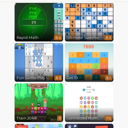
Rapid Math
Ultimate Sudoku
8.4
8.3
Fun Game Play Sudoku
Get 10
8.3
8.1
Train 2048
Connected Numbers
8
7.9