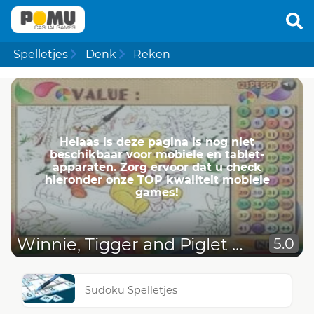
Spelletjes
Denk
Reken
Helaas is deze pagina is nog niet
beschikbaar voor mobiele en tablet-
apparaten. Zorg ervoor dat u check
hieronder onze TOP kwaliteit mobiele
games!
Winnie, Tigger and Piglet Colormath Game
5.0
Sudoku Spelletjes