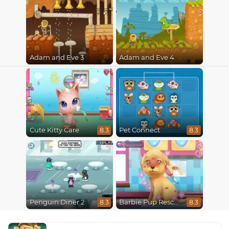
Adam and Eve 3
Adam and Eve 4
Cute Kitty Care
Pet Connect
8.3
8.3
Penguin Diner 2
Barbie Pup Rescue
8.3
8.3