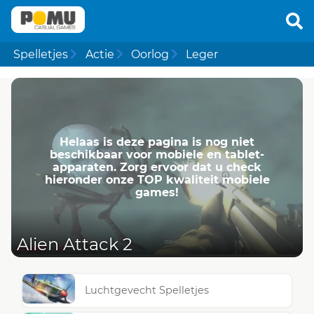
Spelletjes
Actie
Oorlog
Leger
Helaas is deze pagina is nog niet
beschikbaar voor mobiele en tablet-
apparaten. Zorg ervoor dat u check
hieronder onze TOP kwaliteit mobiele
games!
Alien Attack 2
Luchtgevecht Spelletjes