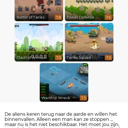
Battle of Tanks
Tower Defense
7.8
7.6
Clash of Armour
Tanks Squad
7.5
7.3
Warship Wreck
7.3
De aliens keren terug naar de aarde en willen het
binnenvallen. Alleen een man kan ze stoppen ...
maar nu is het niet beschikbaar. Het moet jou zijn,