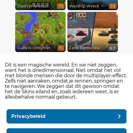
Clash of Armour
Warship Wreck
7.5
7.3
Guns N Glory Heroes
Tank Battle War Commander
7.1
6.7
Dit is een magische wereld. En we niet zeggen,
want het is driedimensionaal. Niet omdat het vol
met blonde mensen die door de multiplayer-effect.
Zelfs niet aanraken, omdat je rennen, springen en
te navigeren. We zeggen dat dit gewoon omdat
het de Skins eiland en, zoals iedereen weet, is er
allesbehalve normaal gebeurt.
Privacybeleid