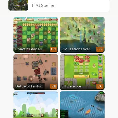
RPG Spellen
Chaotic Garden
Civilizations Wars Master Edition
8.9
8.2
Battle of Tanks
Elf Defence
7.8
7.6