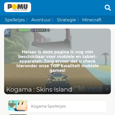
Spelletjes
Avontuur
Strategie
Minecraft
Helaas is deze pagina is nog niet
beschikbaar voor mobiele en tablet-
apparaten. Zorg ervoor dat u check
hieronder onze TOP kwaliteit mobiele
games!
Kogama : Skins Island
Kogama Spelletjes