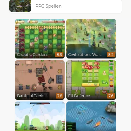
RPG Spellen
Chaotic Garden
Civilizations Wars Master Edition
8.9
8.2
Battle of Tanks
Elf Defence
7.8
7.6