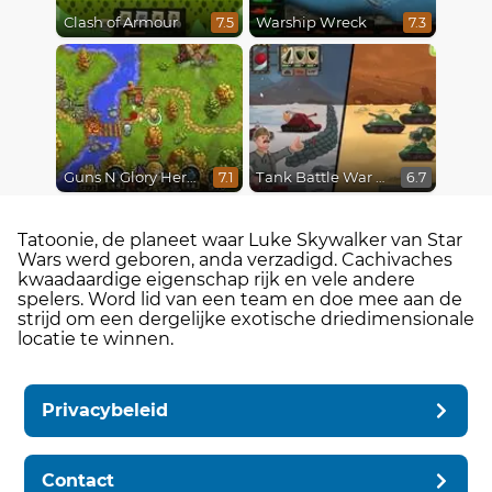
Clash of Armour
Warship Wreck
7.5
7.3
Guns N Glory Heroes
Tank Battle War Commander
7.1
6.7
Tatoonie, de planeet waar Luke Skywalker van Star
Wars werd geboren, anda verzadigd. Cachivaches
kwaadaardige eigenschap rijk en vele andere
spelers. Word lid van een team en doe mee aan de
strijd om een ​​dergelijke exotische driedimensionale
locatie te winnen.
Privacybeleid
Contact