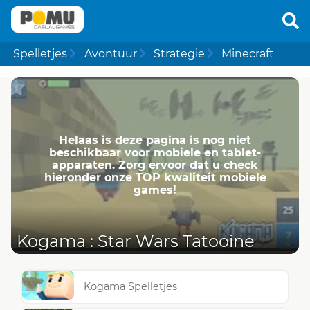
Spelletjes
Avontuur
Strategie
Minecraft
Helaas is deze pagina is nog niet
beschikbaar voor mobiele en tablet-
apparaten. Zorg ervoor dat u check
hieronder onze TOP kwaliteit mobiele
games!
Kogama : Star Wars Tatooine
Kogama Spelletjes