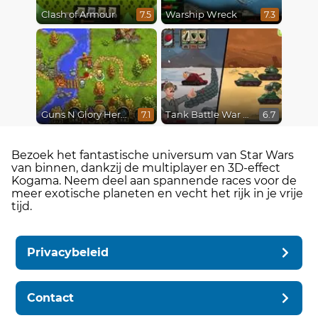
Clash of Armour
Warship Wreck
7.5
7.3
Guns N Glory Heroes
Tank Battle War Commander
7.1
6.7
Bezoek het fantastische universum van Star Wars
van binnen, dankzij de multiplayer en 3D-effect
Kogama. Neem deel aan spannende races voor de
meer exotische planeten en vecht het rijk in je vrije
tijd.
Privacybeleid
Contact