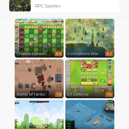
RPG Spellen
Chaotic Garden
Civilizations Wars Master Edition
8.9
8.2
Battle of Tanks
Elf Defence
7.8
7.6