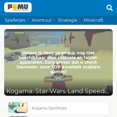
Spelletjes
Avontuur
Strategie
Minecraft
Helaas is deze pagina is nog niet
beschikbaar voor mobiele en tablet-
apparaten. Zorg ervoor dat u check
hieronder onze TOP kwaliteit mobiele
games!
Kogama: Star Wars Land Speeder
Kogama Spelletjes