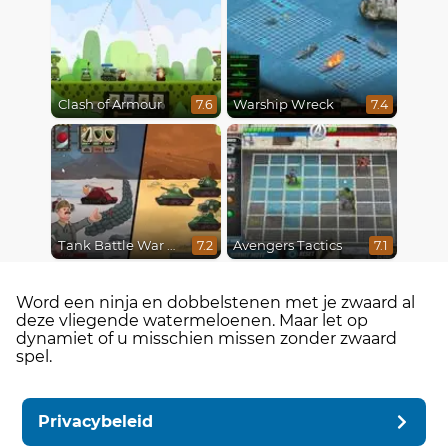
Clash of Armour
Warship Wreck
7.6
7.4
Tank Battle War Commander
Avengers Tactics
7.2
7.1
Word een ninja en dobbelstenen met je zwaard al
deze vliegende watermeloenen. Maar let op
dynamiet of u misschien missen zonder zwaard
spel.
Privacybeleid