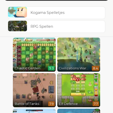
Kogama Spelletjes
RPG Spellen
Chaotic Garden
Civilizations Wars Master Edition
9.3
8.4
Battle of Tanks
Elf Defence
7.9
7.7