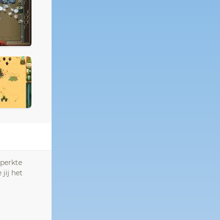
eperkte
jij het