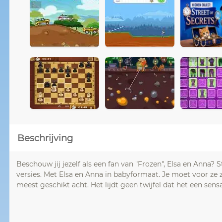
Beschrijving
Beschouw jij jezelf als een fan van "Frozen", Elsa en Anna?
versies. Met Elsa en Anna in babyformaat. Je moet voor ze z
meest geschikt acht. Het lijdt geen twijfel dat het een sensa