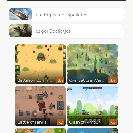
Luchtgevecht Spelletjes
Leger Spelletjes
Battalion Commander
Civilizations Wars Master Edition
8.4
8.4
Battle of Tanks
Clash of Armour
7.9
7.6