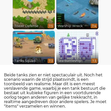
Tower Defense
Warship Wreck
7.5
7.4
Tanks Squad
Sea Battleship
7.3
7.3
Beide tanks zien er niet spectaculair uit. Noch het
scenario waarin de strijd plaatsvindt, is een
toonbeeld van realisme. Maar dit is een meest
verslavende game, waarbij je een tank bestuurt die
bestaat uit kubieke figuren in een voortdurende
oorlog tegen anderen van gelijke trekkracht, in
realtime aangedreven door andere spelers. Je moet
"items" verzamelen en winnen.