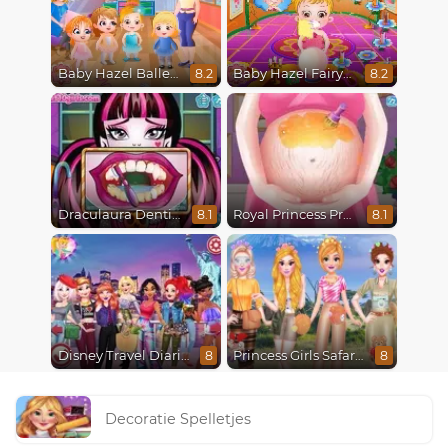
Baby Hazel Ballerina Dance
Baby Hazel Fairyland Ballet
8.2
8.2
Draculaura Dentist
Royal Princess Pregnant
8.1
8.1
Disney Travel Diaries: City Break
Princess Girls Safari Trip
8
8
Decoratie Spelletjes