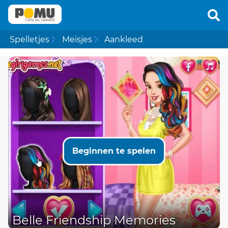
Spelletjes
Meisjes
Aankleed
Beginnen te spelen
Belle Friendship Memories