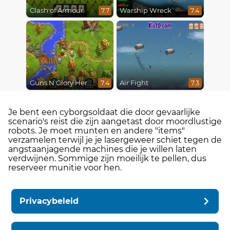
Clash of Armour
Warship Wreck
7.7
7.4
Guns N Glory Heroes
Air Fight
7.4
7.3
Je bent een cyborgsoldaat die door gevaarlijke
scenario's reist die zijn aangetast door moordlustige
robots. Je moet munten en andere "items"
verzamelen terwijl je je lasergeweer schiet tegen de
angstaanjagende machines die je willen laten
verdwijnen. Sommige zijn moeilijk te pellen, dus
reserveer munitie voor hen.
Privacybeleid