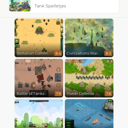
Tank Spelletjes
Battalion Commander
Civilizations Wars Master Edition
8.4
8.3
Battle of Tanks
Tower Defense
7.9
7.8