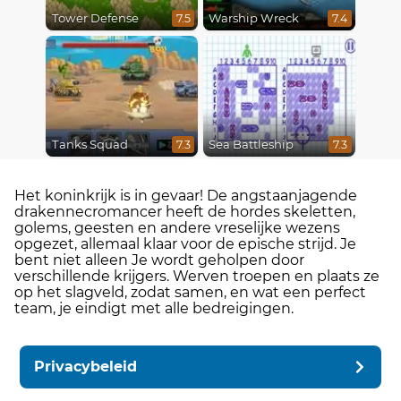
Tower Defense
Warship Wreck
7.5
7.4
Tanks Squad
Sea Battleship
7.3
7.3
Het koninkrijk is in gevaar! De angstaanjagende
drakennecromancer heeft de hordes skeletten,
golems, geesten en andere vreselijke wezens
opgezet, allemaal klaar voor de epische strijd. Je
bent niet alleen Je wordt geholpen door
verschillende krijgers. Werven troepen en plaats ze
op het slagveld, zodat samen, en wat een perfect
team, je eindigt met alle bedreigingen.
Privacybeleid