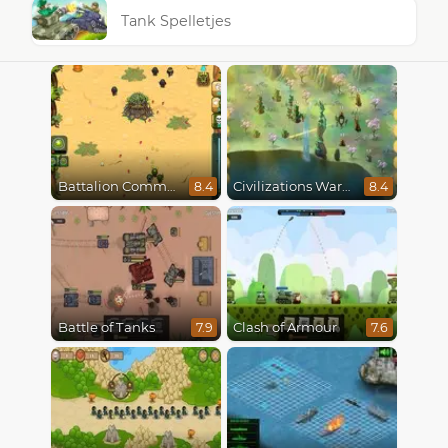
Tank Spelletjes
Battalion Commander
Civilizations Wars Master Edition
8.4
8.4
Battle of Tanks
Clash of Armour
7.9
7.6