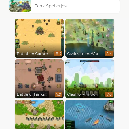
Tank Spelletjes
Battalion Commander
Civilizations Wars Master Edition
8.4
8.4
Battle of Tanks
Clash of Armour
7.9
7.6