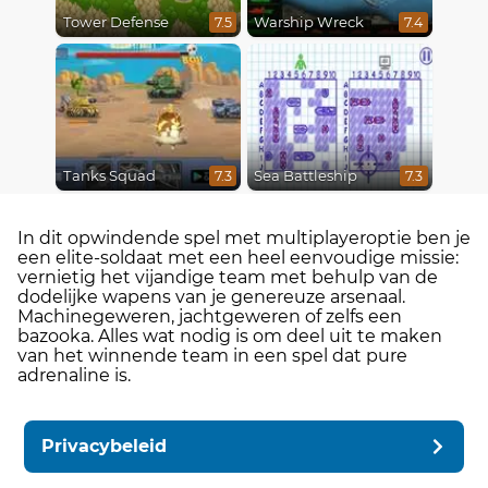
Tower Defense
Warship Wreck
7.5
7.4
Tanks Squad
Sea Battleship
7.3
7.3
In dit opwindende spel met multiplayeroptie ben je
een elite-soldaat met een heel eenvoudige missie:
vernietig het vijandige team met behulp van de
dodelijke wapens van je genereuze arsenaal.
Machinegeweren, jachtgeweren of zelfs een
bazooka. Alles wat nodig is om deel uit te maken
van het winnende team in een spel dat pure
adrenaline is.
Privacybeleid