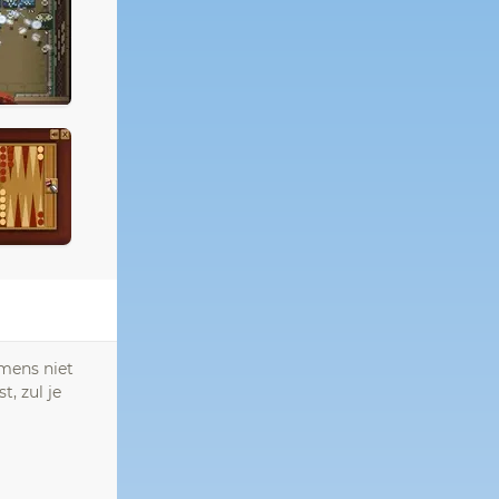
 mens niet
t, zul je