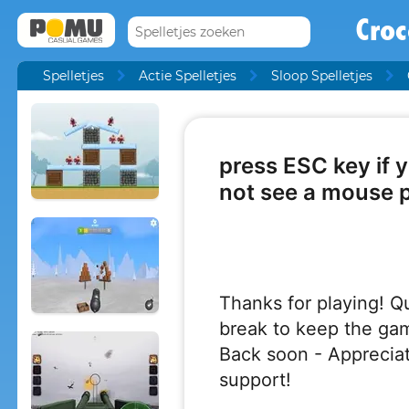
Croc
Spelletjes
Actie Spelletjes
Sloop Spelletjes