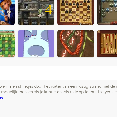
4
zwemmen stilletjes door het water van een rustig strand niet de
 mogelijk mensen als je kunt eten. Als u de optie multiplayer kies
es